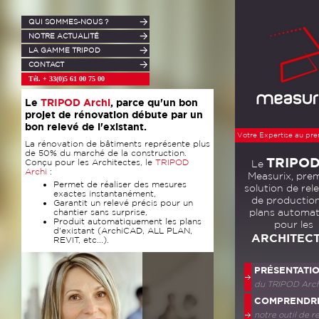
QUI SOMMES-NOUS ?
NOTRE ACTUALITÉ
LA GAMME TRIPOD
CONTACT
Tél. + 33(0)5 61 00 75 00
Le
TRIPOD
Archi
, parce qu'un bon
projet de rénovation débute par un
bon relevé de l'existant.
Votre Expertise au pre
La rénovation de bâtiments représente plus
de 50% du marché de la construction.
TRIPO
Conçu pour les Architectes, le
TRIPOD
Le
Archi
:
Measurix, pre
Permet de réaliser des mesures
solution de rel
exactes instantanément,
de productio
Garantit un relevé précis pour un
plans automat
chantier sans surprise,
Produit automatiquement les plans
pour les
d'existant (ArchiCAD, ALL PLAN,
ARCHITEC
REVIT, etc...).
PRÉSENTATI
du
TRIPOD
Arc
COMPRENDR
notre outil de r