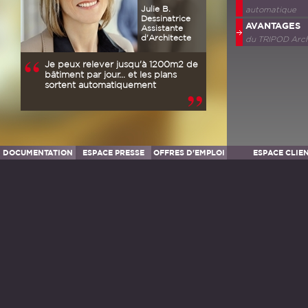
Julie B.
automatique
Dessinatrice
AVANTAGES
Assistante
d'Architecte
du
TRIPOD
Arc
Je peux relever jusqu'à 1200m2 de
bâtiment par jour... et les plans
sortent automatiquement
DOCUMENTATION
ESPACE PRESSE
OFFRES D'EMPLOI
ESPACE CLIE