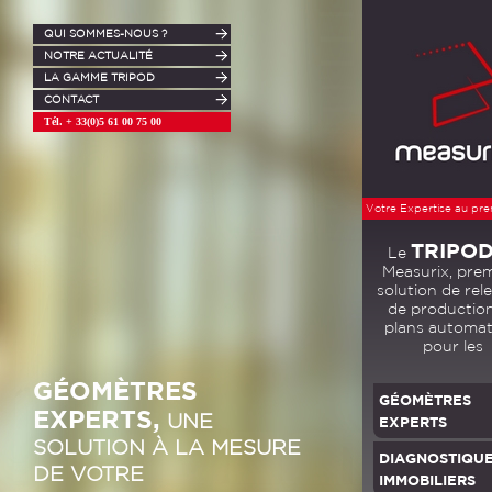
QUI SOMMES-NOUS ?
NOTRE ACTUALITÉ
LA GAMME TRIPOD
CONTACT
Tél. + 33(0)5 61 00 75 00
Votre Expertise au pre
TRIPO
Le
Measurix, pre
solution de rel
de productio
plans automat
pour les
GÉOMÈTRES
GÉOMÈTRES
EXPERTS,
UNE
EXPERTS
SOLUTION À LA MESURE
DIAGNOSTIQU
DE VOTRE
IMMOBILIERS